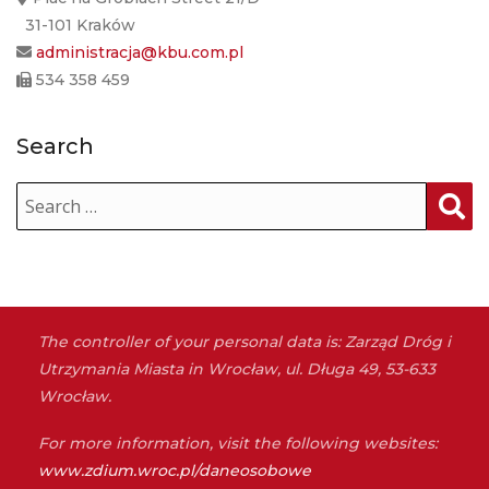
31-101 Kraków
administracja@kbu.com.pl
534 358 459
Search
Sear
ch
The controller of your personal data is: Zarząd Dróg i
Utrzymania Miasta in Wrocław, ul. Długa 49, 53-633
Wrocław.
For more information, visit the following websites:
www.zdium.wroc.pl/daneosobowe