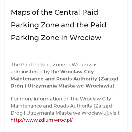
i
Maps of the Central Paid
g
a
Parking Zone and the Paid
t
Parking Zone in Wrocław
i
o
n
The Paid Parking Zone in Wrocław is
administered by the
Wrocław City
Maintenance and Roads Authority [Zarząd
Dróg i Utrzymania Miasta we Wrocławiu]
For more information on the Wrocław City
Maintenance and Roads Authority [Zarząd
Dróg i Utrzymania Miasta we Wrocławiu], visit
http://www.zdium.wroc.pl/