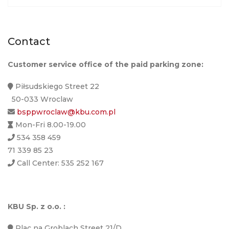
Contact
Customer service office of the paid parking zone:
Piłsudskiego Street 22
50-033 Wroclaw
bsppwroclaw@kbu.com.pl
Mon-Fri 8.00-19.00
534 358 459
71 339 85 23
Call Center: 535 252 167
KBU Sp. z o.o. :
Plac na Groblach Street 21/D