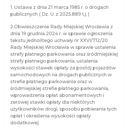
i
1. Ustawa z dnia 21 marca 1985 r. o drogach
g
publicznych ( Dz. U. z 2025.889 t.j. )
a
2.Obwieszczenie Rady Miejskiej Wrocławia z
t
dnia 19 grudnia 2024 r. w sprawie ogłoszenia
i
tekstu jednolitego uchwały nr XXVI/712/20
o
Rady Miejskiej Wrocławia w sprawie ustalenia
strefy płatnego parkowania oraz śródmiejskiej
n
strefy płatnego parkowania, ustalenia
wysokości stawek opłaty za postój pojazdów
samochodowych na drogach publicznych w
strefie płatnego parkowania oraz w
śródmiejskiej strefie płatnego parkowania,
wprowadzenia opłat abonamentowych i
zerowej stawki opłaty dla niektórych
użytkowników drogi, sposobu pobierania tych
opłat i określenia wysokości opłaty
dodatkowej.