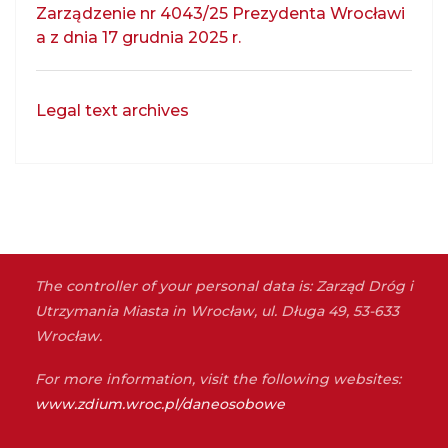
Zarządzenie nr 4043/25 Prezydenta Wrocławi
a z dnia 17 grudnia 2025 r.
Legal text archives
The controller of your personal data is: Zarząd Dróg i
Utrzymania Miasta in Wrocław, ul. Długa 49, 53-633
Wrocław.
For more information, visit the following websites:
www.zdium.wroc.pl/daneosobowe